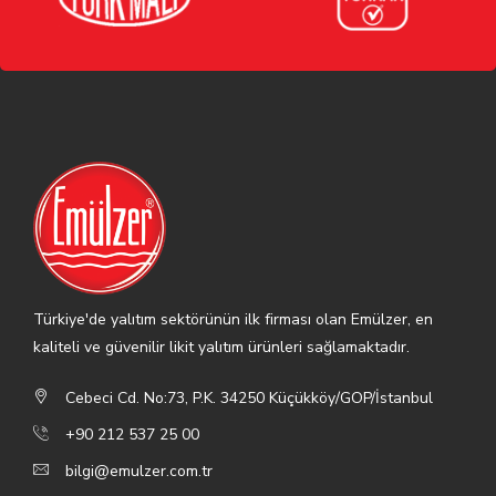
Türkiye'de yalıtım sektörünün ilk firması olan Emülzer, en
kaliteli ve güvenilir likit yalıtım ürünleri sağlamaktadır.
Cebeci Cd. No:73, P.K. 34250 Küçükköy/GOP/İstanbul
+90 212 537 25 00
bilgi@emulzer.com.tr