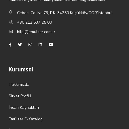
Cebeci Cd. No:73, P.K. 34250 Küçükköy/GOP/İstanbul
+90 212 537 25 00
bilgi@emulzer.com.tr
Kurumsal
Hakkımızda
Şirket Profili
İnsan Kaynakları
Emülzer E-Katalog