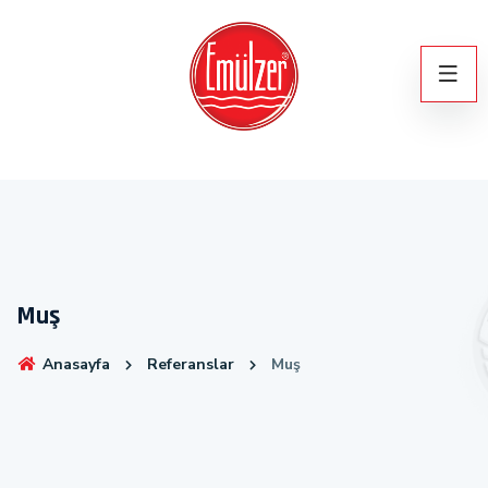
Muş
Anasayfa
Referanslar
Muş