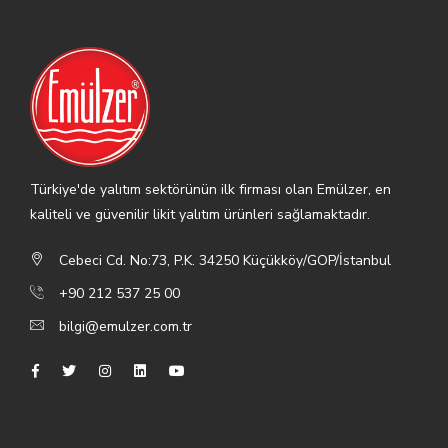
Türkiye'de yalıtım sektörünün ilk firması olan Emülzer, en
kaliteli ve güvenilir likit yalıtım ürünleri sağlamaktadır.
Cebeci Cd. No:73, P.K. 34250 Küçükköy/GOP/İstanbul
+90 212 537 25 00
bilgi@emulzer.com.tr