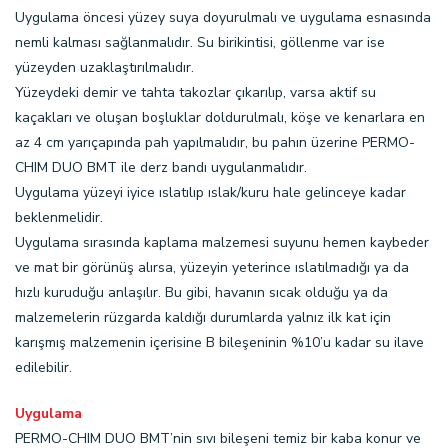
Uygulama öncesi yüzey suya doyurulmalı ve uygulama esnasında
nemli kalması sağlanmalıdır. Su birikintisi, göllenme var ise
yüzeyden uzaklaştırılmalıdır.
Yüzeydeki demir ve tahta takozlar çıkarılıp, varsa aktif su
kaçakları ve oluşan boşluklar doldurulmalı, köşe ve kenarlara en
az 4 cm yarıçapında pah yapılmalıdır, bu pahın üzerine PERMO-
CHIM DUO BMT ile derz bandı uygulanmalıdır.
Uygulama yüzeyi iyice ıslatılıp ıslak/kuru hale gelinceye kadar
beklenmelidir.
Uygulama sırasında kaplama malzemesi suyunu hemen kaybeder
ve mat bir görünüş alırsa, yüzeyin yeterince ıslatılmadığı ya da
hızlı kuruduğu anlaşılır. Bu gibi, havanın sıcak olduğu ya da
malzemelerin rüzgarda kaldığı durumlarda yalnız ilk kat için
karışmış malzemenin içerisine B bileşeninin %10’u kadar su ilave
edilebilir.
Uygulama
PERMO-CHIM DUO BMT’nin sıvı bileşeni temiz bir kaba konur ve