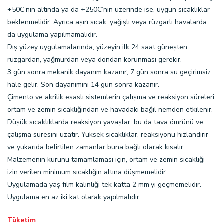
+50C’nin altında ya da +250C’nin üzerinde ise, uygun sıcaklıklar
beklenmelidir. Ayrıca așırı sıcak, yağıșlı veya rüzgarlı havalarda
da uygulama yapılmamalıdır.
Dıș yüzey uygulamalarında, yüzeyin ilk 24 saat güneșten,
rüzgardan, yağmurdan veya dondan korunması gerekir.
3 gün sonra mekanik dayanım kazanır, 7 gün sonra su geçirimsiz
hale gelir. Son dayanımını 14 gün sonra kazanır.
Çimento ve akrilik esaslı sistemlerin çalıșma ve reaksiyon süreleri,
ortam ve zemin sıcaklığından ve havadaki bağıl nemden etkilenir.
Düșük sıcaklıklarda reaksiyon yavașlar, bu da tava ömrünü ve
çalıșma süresini uzatır. Yüksek sıcaklıklar, reaksiyonu hızlandırır
ve yukarıda belirtilen zamanlar buna bağlı olarak kısalır.
Malzemenin kürünü tamamlaması için, ortam ve zemin sıcaklığı
izin verilen minimum sıcaklığın altına düșmemelidir.
Uygulamada yaș film kalınlığı tek katta 2 mm’yi geçmemelidir.
Uygulama en az iki kat olarak yapılmalıdır.
Tüketim