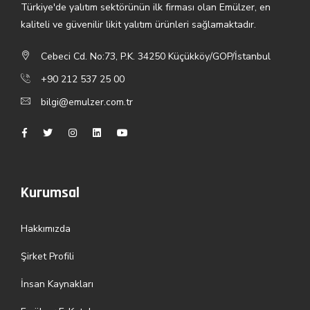
Türkiye'de yalıtım sektörünün ilk firması olan Emülzer, en
kaliteli ve güvenilir likit yalıtım ürünleri sağlamaktadır.
Cebeci Cd. No:73, P.K. 34250 Küçükköy/GOP/İstanbul
+90 212 537 25 00
bilgi@emulzer.com.tr
Kurumsal
Hakkımızda
Şirket Profili
İnsan Kaynakları