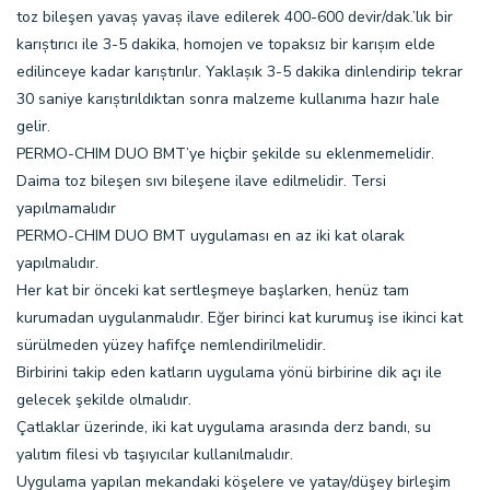
toz bileşen yavaș yavaș ilave edilerek 400-600 devir/dak.’lık bir
karıștırıcı ile 3-5 dakika, homojen ve topaksız bir karıșım elde
edilinceye kadar karıștırılır. Yaklașık 3-5 dakika dinlendirip tekrar
30 saniye karıștırıldıktan sonra malzeme kullanıma hazır hale
gelir.
PERMO-CHIM DUO BMT’ye hiçbir şekilde su eklenmemelidir.
Daima toz bileşen sıvı bileşene ilave edilmelidir. Tersi
yapılmamalıdır
PERMO-CHIM DUO BMT uygulaması en az iki kat olarak
yapılmalıdır.
Her kat bir önceki kat sertleşmeye başlarken, henüz tam
kurumadan uygulanmalıdır. Eğer birinci kat kurumuş ise ikinci kat
sürülmeden yüzey hafifçe nemlendirilmelidir.
Birbirini takip eden katların uygulama yönü birbirine dik açı ile
gelecek şekilde olmalıdır.
Çatlaklar üzerinde, iki kat uygulama arasında derz bandı, su
yalıtım filesi vb taşıyıcılar kullanılmalıdır.
Uygulama yapılan mekandaki köşelere ve yatay/düşey birleşim