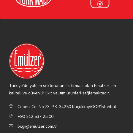
Türkiye'de yalıtım sektörünün ilk firması olan Emülzer, en
kaliteli ve güvenilir likit yalıtım ürünleri sağlamaktadır.
Cebeci Cd. No:73, P.K. 34250 Küçükköy/GOP/İstanbul
+90 212 537 25 00
bilgi@emulzer.com.tr