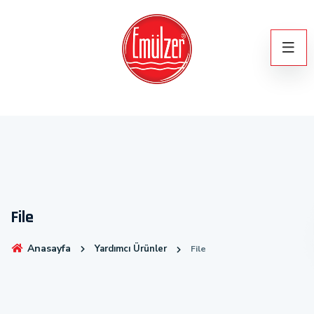
File
Anasayfa
Yardımcı Ürünler
File