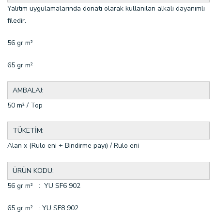
Yalıtım uygulamalarında donatı olarak kullanılan alkali dayanımlı
filedir.
56 gr m²
65 gr m²
AMBALAJ:
50 m² / Top
TÜKETİM:
Alan x (Rulo eni + Bindirme payı) / Rulo eni
ÜRÜN KODU:
56 gr m² : YU SF6 902
65 gr m² : YU SF8 902