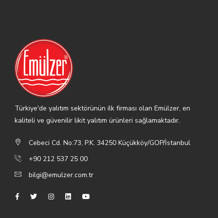
Türkiye'de yalıtım sektörünün ilk firması olan Emülzer, en
kaliteli ve güvenilir likit yalıtım ürünleri sağlamaktadır.
Cebeci Cd. No:73, P.K. 34250 Küçükköy/GOP/İstanbul
+90 212 537 25 00
bilgi@emulzer.com.tr