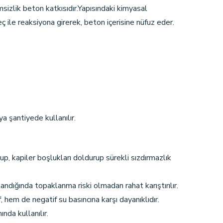
izlik beton katkısıdır.Yapısındaki kimyasal
le reaksiyona girerek, beton içerisine nüfuz eder.
a şantiyede kullanılır.
up, kapiler boşlukları doldurup sürekli sızdırmazlık
slandığında topaklanma riski olmadan rahat karıştırılır.
em de negatif su basıncına karşı dayanıklıdır.
ında kullanılır.