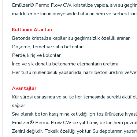
Emülzer® Permo Flow CW, kristalize yapıda, sıvı su geçirims
maddeler betonun bünyesinde bulunan nem ve serbest kireç i
Kullanım Alanları
Betonda kristalize kapiler su geçirimsizlik özellik aranan;
Döşeme, temel ve saha betonları,
Perde, kiriş ve kolonlar,
İnce ve sık donatılı betonarme elemanların üretimi,
Her türlü mühendislik yapılarında, hazır beton üretimi ve/vey
Avantajlar
Kür süresi esnasında ve su ile her temasında sürekli aktif ol
sağlar.
Sıvı olarak beton karışımına katıldığı için toz ürünlerle kıya
Emülzer® Permo Flow CW ile yalıtılmış beton hem pozitif, h
Zehirli değildir. Toksik özelliği yoktur. Su depolarının yalıtım