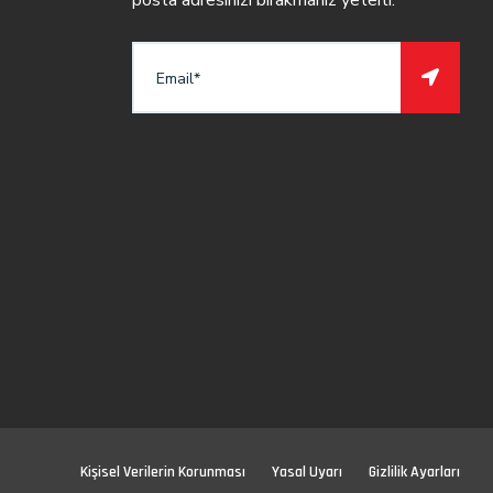
posta adresinizi bırakmanız yeterli.
Kişisel Verilerin Korunması
Yasal Uyarı
Gizlilik Ayarları