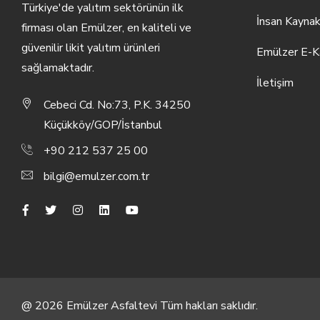
Türkiye'de yalıtım sektörünün ilk
İnsan Kaynak
firması olan Emülzer, en kaliteli ve
güvenilir likit yalıtım ürünleri
Emülzer E-K
sağlamaktadır.
İletişim
Cebeci Cd. No:73, P.K. 34250
Küçükköy/GOP/İstanbul
+90 212 537 25 00
bilgi@emulzer.com.tr
@
2026
Emülzer Asfaltevi Tüm hakları saklıdır.