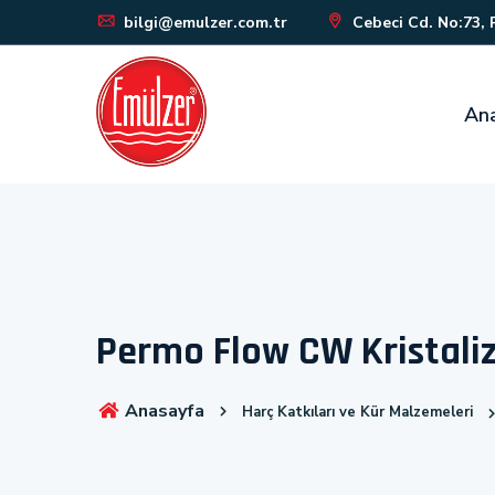
bilgi@emulzer.com.tr
Cebeci Cd. No:73, 
An
Permo Flow CW Kristaliz
Anasayfa
Harç Katkıları ve Kür Malzemeleri