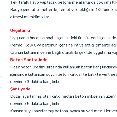
Tek taraflı kalıp yapılacak betonarme alanlarda çok rahatlıkl
Radye jeneral temellerde, temel yüksekliğinin 1/3 'üne kada
etmeyi mümküm kılar.
Uygulama
Uygulama öncesi ambalaj içerisindeki ürünü kendi içerisinde k
Permo Flow CW betonun içerisine ihtiva ettiği çimento ağırl
Ürünün kullanım yerine bağlı olarak iki şekilde uygulama yapı
Beton Santralinde;
Hazır beton üretimi sırasında kullanılan beton karıştırıcısın
içerisinde kullanılan suyun beton katkısı ile birlikte verilmes
devrinde 3 dakika karıştırılır.
Şantiyede;
Dozajı ayarlanmış olan katkı miktarı beton mikserinin üzerind
devrinde 5 dakika karıştırılır.
Karışım suyu hazırlanmış betona, ayrıca su verilmez. Her v