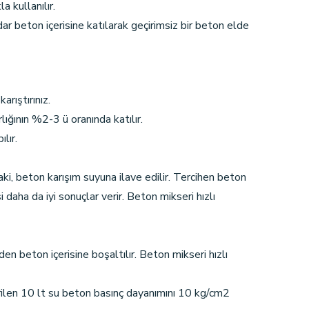
a kullanılır.
r beton içerisine katılarak geçirimsiz bir beton elde
arıştırınız.
ığının %2-3 ü oranında katılır.
lır.
daki, beton karışım suyuna ilave edilir. Tercihen beton
i daha da iyi sonuçlar verir. Beton mikseri hızlı
en beton içerisine boşaltılır. Beton mikseri hızlı
erilen 10 lt su beton basınç dayanımını 10 kg/cm2