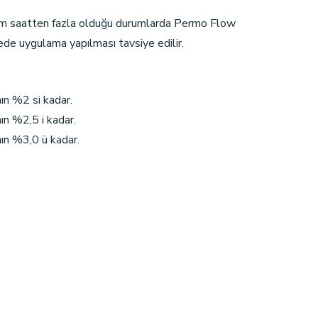
yarım saatten fazla olduğu durumlarda Permo Flow
ede uygulama yapılması tavsiye edilir.
ın %2 si kadar.
ın %2,5 i kadar.
nın %3,0 ü kadar.